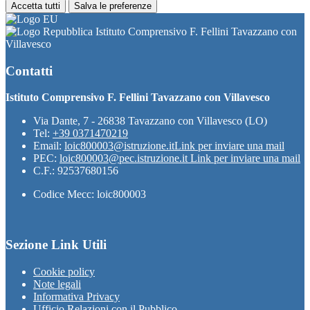
Accetta tutti
Salva le preferenze
Istituto Comprensivo F. Fellini Tavazzano con
Villavesco
Contatti
Istituto Comprensivo F. Fellini Tavazzano con Villavesco
Via Dante, 7 - 26838 Tavazzano con Villavesco (LO)
Tel:
+39 0371470219
Email:
loic800003@istruzione.it
Link per inviare una mail
PEC:
loic800003@pec.istruzione.it
Link per inviare una mail
C.F.: 92537680156
Codice Mecc: loic800003
Sezione Link Utili
Cookie policy
Note legali
Informativa Privacy
Ufficio Relazioni con il Pubblico