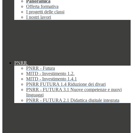
Panoramica
Offerta formativa
I progetti delle classi
I nostri lavori
PNRR
PNRR - Futura
MITD - Investimento 1.2.
MITD - Investimento 1.4.1
PNRR FUTURA 1.4 Riduzione dei divari
PNRR - FUTURA 3.1 Nuove competenze e nuovi
linguaggi
PNRR - FUTURA 2.1 Didattica digitale integrata