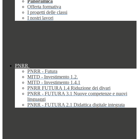
Panoramica
Offerta formativa
I progetti delle classi
I nostri lavori
PNRR
PNRR - Futura
MITD - Investimento 1.2.
MITD - Investimento 1.4.1
PNRR FUTURA 1.4 Riduzione dei divari
PNRR - FUTURA 3.1 Nuove competenze e nuovi
linguaggi
PNRR - FUTURA 2.1 Didattica digitale integrata