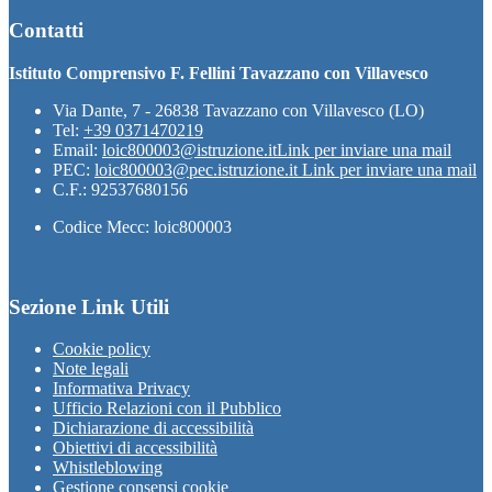
Contatti
Istituto Comprensivo F. Fellini Tavazzano con Villavesco
Via Dante, 7 - 26838 Tavazzano con Villavesco (LO)
Tel:
+39 0371470219
Email:
loic800003@istruzione.it
Link per inviare una mail
PEC:
loic800003@pec.istruzione.it
Link per inviare una mail
C.F.: 92537680156
Codice Mecc: loic800003
Sezione Link Utili
Cookie policy
Note legali
Informativa Privacy
Ufficio Relazioni con il Pubblico
Dichiarazione di accessibilità
Obiettivi di accessibilità
Whistleblowing
Gestione consensi cookie