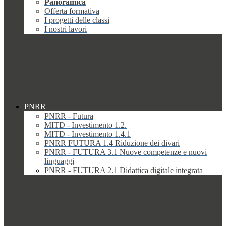
Panoramica
Offerta formativa
I progetti delle classi
I nostri lavori
PNRR
PNRR - Futura
MITD - Investimento 1.2.
MITD - Investimento 1.4.1
PNRR FUTURA 1.4 Riduzione dei divari
PNRR - FUTURA 3.1 Nuove competenze e nuovi
linguaggi
PNRR - FUTURA 2.1 Didattica digitale integrata