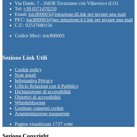
Via Dante, 7 - 26838 Tavazzano con Villavesco (LO)
Tel:
+39 0371470219
Email:
loic800003@istruzione.it
Link per inviare una mail
PEC:
loic800003@pec.istruzione.it
Link per inviare una mail
C.F.: 92537680156
Codice Mecc: loic800003
Sezione Link Utili
Cookie policy
Note legali
Informativa Privacy
Ufficio Relazioni con il Pubblico
Dichiarazione di accessibilità
Obiettivi di accessibilità
Whistleblowing
Gestione consensi cookie
Amministrazione trasparente
Pagina visualizzata
1737
volte
Sezione Copyright