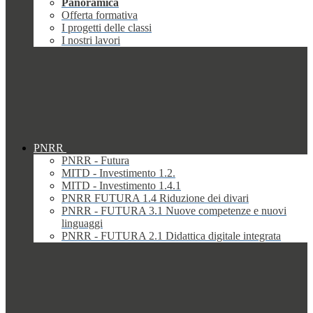
Panoramica
Offerta formativa
I progetti delle classi
I nostri lavori
PNRR
PNRR - Futura
MITD - Investimento 1.2.
MITD - Investimento 1.4.1
PNRR FUTURA 1.4 Riduzione dei divari
PNRR - FUTURA 3.1 Nuove competenze e nuovi
linguaggi
PNRR - FUTURA 2.1 Didattica digitale integrata