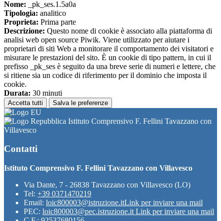
Nome:
_pk_ses.1.5a0a
Tipologia:
analitico
Proprieta:
Prima parte
Descrizione:
Questo nome di cookie è associato alla piattaforma di
analisi web open source Piwik. Viene utilizzato per aiutare i
proprietari di siti Web a monitorare il comportamento dei visitatori e
misurare le prestazioni del sito. È un cookie di tipo pattern, in cui il
prefisso _pk_ses è seguito da una breve serie di numeri e lettere, che
si ritiene sia un codice di riferimento per il dominio che imposta il
cookie.
Durata:
30 minuti
Accetta tutti
Salva le preferenze
Istituto Comprensivo F. Fellini Tavazzano con
Villavesco
Contatti
Istituto Comprensivo F. Fellini Tavazzano con Villavesco
Via Dante, 7 - 26838 Tavazzano con Villavesco (LO)
Tel:
+39 0371470219
Email:
loic800003@istruzione.it
Link per inviare una mail
PEC:
loic800003@pec.istruzione.it
Link per inviare una mail
C.F.: 92537680156