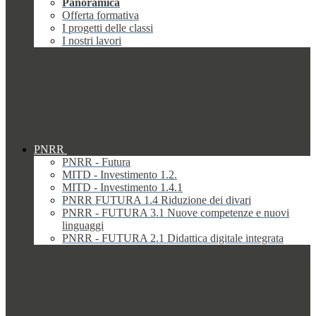
Panoramica
Offerta formativa
I progetti delle classi
I nostri lavori
PNRR
PNRR - Futura
MITD - Investimento 1.2.
MITD - Investimento 1.4.1
PNRR FUTURA 1.4 Riduzione dei divari
PNRR - FUTURA 3.1 Nuove competenze e nuovi
linguaggi
PNRR - FUTURA 2.1 Didattica digitale integrata