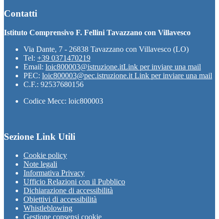
Contatti
Istituto Comprensivo F. Fellini Tavazzano con Villavesco
Via Dante, 7 - 26838 Tavazzano con Villavesco (LO)
Tel:
+39 0371470219
Email:
loic800003@istruzione.it
Link per inviare una mail
PEC:
loic800003@pec.istruzione.it
Link per inviare una mail
C.F.: 92537680156
Codice Mecc: loic800003
Sezione Link Utili
Cookie policy
Note legali
Informativa Privacy
Ufficio Relazioni con il Pubblico
Dichiarazione di accessibilità
Obiettivi di accessibilità
Whistleblowing
Gestione consensi cookie