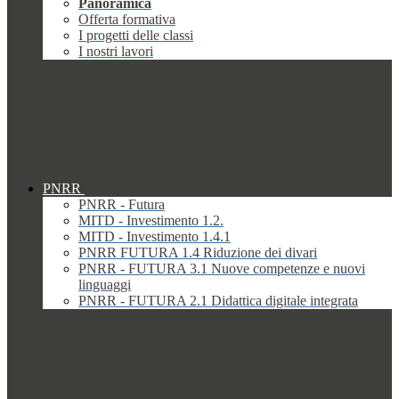
Panoramica
Offerta formativa
I progetti delle classi
I nostri lavori
PNRR
PNRR - Futura
MITD - Investimento 1.2.
MITD - Investimento 1.4.1
PNRR FUTURA 1.4 Riduzione dei divari
PNRR - FUTURA 3.1 Nuove competenze e nuovi
linguaggi
PNRR - FUTURA 2.1 Didattica digitale integrata