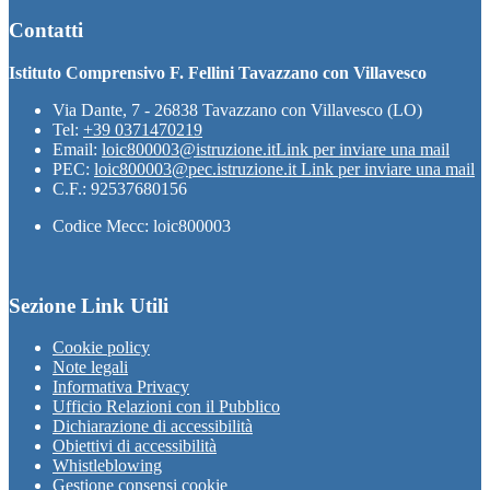
Contatti
Istituto Comprensivo F. Fellini Tavazzano con Villavesco
Via Dante, 7 - 26838 Tavazzano con Villavesco (LO)
Tel:
+39 0371470219
Email:
loic800003@istruzione.it
Link per inviare una mail
PEC:
loic800003@pec.istruzione.it
Link per inviare una mail
C.F.: 92537680156
Codice Mecc: loic800003
Sezione Link Utili
Cookie policy
Note legali
Informativa Privacy
Ufficio Relazioni con il Pubblico
Dichiarazione di accessibilità
Obiettivi di accessibilità
Whistleblowing
Gestione consensi cookie