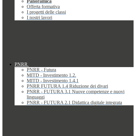
Panoramica
Offerta formativa
I progetti delle classi
I nostri lavori
PNRR
PNRR - Futura
MITD - Investimento 1.2.
MITD - Investimento 1.4.1
PNRR FUTURA 1.4 Riduzione dei divari
PNRR - FUTURA 3.1 Nuove competenze e nuovi
linguaggi
PNRR - FUTURA 2.1 Didattica digitale integrata