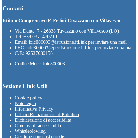
Contatti
Istituto Comprensivo F. Fellini Tavazzano con Villavesco
Via Dante, 7 - 26838 Tavazzano con Villavesco (LO)
Tel:
+39 0371470219
Email:
loic800003@istruzione.it
Link per inviare una mail
PEC:
loic800003@pec.istruzione.it
Link per inviare una mail
C.F.: 92537680156
Codice Mecc: loic800003
Sezione Link Utili
Cookie policy
Note legali
Informativa Privacy
Ufficio Relazioni con il Pubblico
Dichiarazione di accessibilità
Obiettivi di accessibilità
Whistleblowing
Gestione consensi cookie