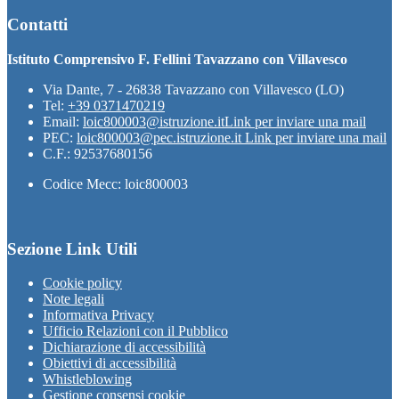
Contatti
Istituto Comprensivo F. Fellini Tavazzano con Villavesco
Via Dante, 7 - 26838 Tavazzano con Villavesco (LO)
Tel:
+39 0371470219
Email:
loic800003@istruzione.it
Link per inviare una mail
PEC:
loic800003@pec.istruzione.it
Link per inviare una mail
C.F.: 92537680156
Codice Mecc: loic800003
Sezione Link Utili
Cookie policy
Note legali
Informativa Privacy
Ufficio Relazioni con il Pubblico
Dichiarazione di accessibilità
Obiettivi di accessibilità
Whistleblowing
Gestione consensi cookie