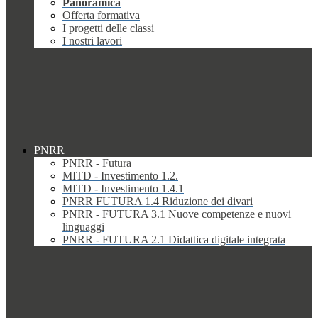
Panoramica
Offerta formativa
I progetti delle classi
I nostri lavori
PNRR
PNRR - Futura
MITD - Investimento 1.2.
MITD - Investimento 1.4.1
PNRR FUTURA 1.4 Riduzione dei divari
PNRR - FUTURA 3.1 Nuove competenze e nuovi
linguaggi
PNRR - FUTURA 2.1 Didattica digitale integrata