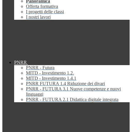
Panoramica
Offerta formativa
I progetti delle classi
I nostri lavori
PNRR
PNRR - Futura
MITD - Investimento 1.2.
MITD - Investimento 1.4.1
PNRR FUTURA 1.4 Riduzione dei divari
PNRR - FUTURA 3.1 Nuove competenze e nuovi
linguaggi
PNRR - FUTURA 2.1 Didattica digitale integrata