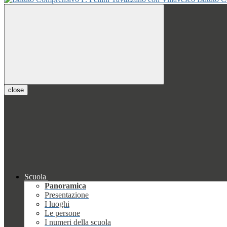
close
Scuola
Panoramica
Presentazione
I luoghi
Le persone
I numeri della scuola