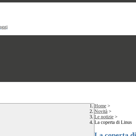
aggi
Home
>
Novità
>
Le notizie
>
La coperta di Linus
La coperta d