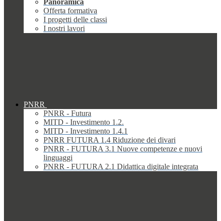
Panoramica
Offerta formativa
I progetti delle classi
I nostri lavori
PNRR
PNRR - Futura
MITD - Investimento 1.2.
MITD - Investimento 1.4.1
PNRR FUTURA 1.4 Riduzione dei divari
PNRR - FUTURA 3.1 Nuove competenze e nuovi
linguaggi
PNRR - FUTURA 2.1 Didattica digitale integrata