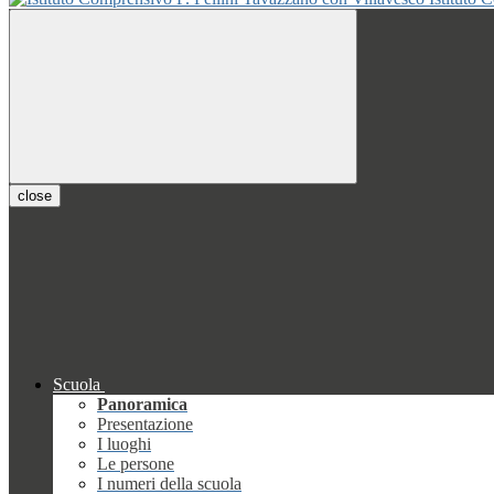
close
Scuola
Panoramica
Presentazione
I luoghi
Le persone
I numeri della scuola