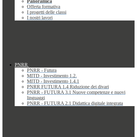
Panoramica
Offerta formativa
I progetti delle classi
I nostri lavori
PNRR
PNRR - Futura
MITD - Investimento 1.2.
MITD - Investimento 1.4.1
PNRR FUTURA 1.4 Riduzione dei divari
PNRR - FUTURA 3.1 Nuove competenze e nuovi
linguaggi
PNRR - FUTURA 2.1 Didattica digitale integrata