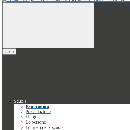
close
Scuola
Panoramica
Presentazione
I luoghi
Le persone
I numeri della scuola