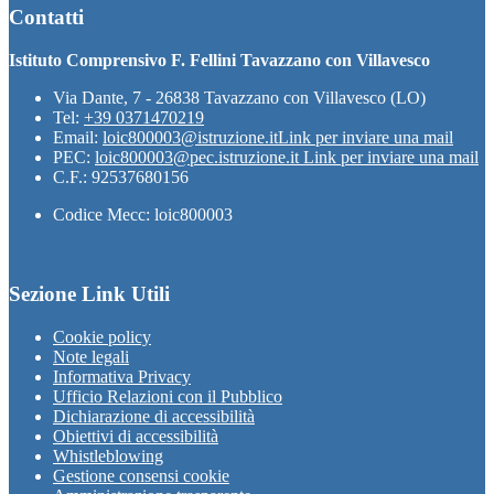
Contatti
Istituto Comprensivo F. Fellini Tavazzano con Villavesco
Via Dante, 7 - 26838 Tavazzano con Villavesco (LO)
Tel:
+39 0371470219
Email:
loic800003@istruzione.it
Link per inviare una mail
PEC:
loic800003@pec.istruzione.it
Link per inviare una mail
C.F.: 92537680156
Codice Mecc: loic800003
Sezione Link Utili
Cookie policy
Note legali
Informativa Privacy
Ufficio Relazioni con il Pubblico
Dichiarazione di accessibilità
Obiettivi di accessibilità
Whistleblowing
Gestione consensi cookie