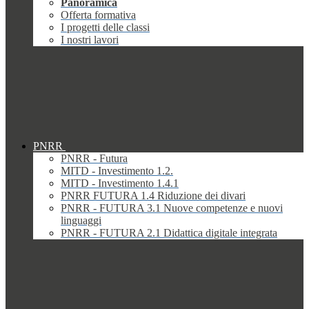
Panoramica
Offerta formativa
I progetti delle classi
I nostri lavori
PNRR
PNRR - Futura
MITD - Investimento 1.2.
MITD - Investimento 1.4.1
PNRR FUTURA 1.4 Riduzione dei divari
PNRR - FUTURA 3.1 Nuove competenze e nuovi
linguaggi
PNRR - FUTURA 2.1 Didattica digitale integrata