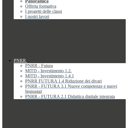
Panoramica
Offerta formativa
I progetti delle classi
I nostri lavori
PNRR
PNRR - Futura
MITD - Investimento 1.2.
MITD - Investimento 1.4.1
PNRR FUTURA 1.4 Riduzione dei divari
PNRR - FUTURA 3.1 Nuove competenze e nuovi
linguaggi
PNRR - FUTURA 2.1 Didattica digitale integrata