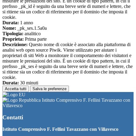
misurare le prestazioni del sito. È un cookie di tipo pattern, in cui il
prefisso _pk_id è seguito da una breve serie di numeri e lettere, che
si ritiene sia un codice di riferimento per il dominio che imposta il
cookie.
Durata:
1 anno
Nome:
_pk_ses.1.5a0a
Tipologia:
analitico
Proprieta:
Prima parte
Descrizione:
Questo nome di cookie è associato alla piattaforma di
analisi web open source Piwik. Viene utilizzato per aiutare i
proprietari di siti Web a monitorare il comportamento dei visitatori e
misurare le prestazioni del sito. È un cookie di tipo pattern, in cui il
prefisso _pk_ses è seguito da una breve serie di numeri e lettere, che
si ritiene sia un codice di riferimento per il dominio che imposta il
cookie.
Durata:
30 minuti
Accetta tutti
Salva le preferenze
Istituto Comprensivo F. Fellini Tavazzano con
Villavesco
Contatti
Istituto Comprensivo F. Fellini Tavazzano con Villavesco