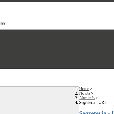
aggi
Home
>
Novità
>
Altre info
>
Segreteria - URP
Segreteria -