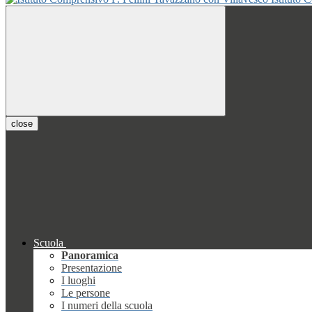
close
Scuola
Panoramica
Presentazione
I luoghi
Le persone
I numeri della scuola