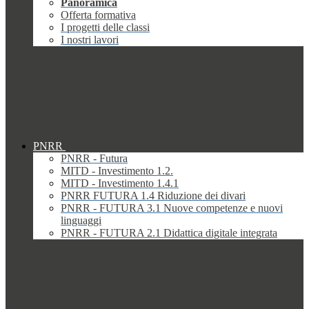
Panoramica
Offerta formativa
I progetti delle classi
I nostri lavori
PNRR
PNRR - Futura
MITD - Investimento 1.2.
MITD - Investimento 1.4.1
PNRR FUTURA 1.4 Riduzione dei divari
PNRR - FUTURA 3.1 Nuove competenze e nuovi
linguaggi
PNRR - FUTURA 2.1 Didattica digitale integrata