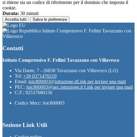
si ritiene sia un codice di riferimento per il dominio che imposta il
cookie.
Durata:
30 minuti
Accetta tutti
Salva le preferenze
Istituto Comprensivo F. Fellini Tavazzano con
Villavesco
Contatti
Istituto Comprensivo F. Fellini Tavazzano con Villavesco
Via Dante, 7 - 26838 Tavazzano con Villavesco (LO)
Tel:
+39 0371470219
Email:
loic800003@istruzione.it
Link per inviare una mail
PEC:
loic800003@pec.istruzione.it
Link per inviare una mail
C.F.: 92537680156
Codice Mecc: loic800003
Sezione Link Utili
Cookie policy