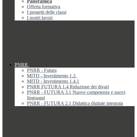
Panoramica
Offerta formativa
I progetti delle classi
I nostri lavori
PNRR
PNRR - Futura
MITD - Investimento 1.2.
MITD - Investimento 1.4.1
PNRR FUTURA 1.4 Riduzione dei divari
PNRR - FUTURA 3.1 Nuove competenze e nuovi
linguaggi
PNRR - FUTURA 2.1 Didattica digitale integrata