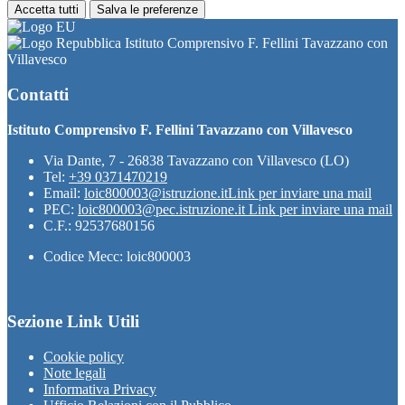
Accetta tutti
Salva le preferenze
Istituto Comprensivo F. Fellini Tavazzano con
Villavesco
Contatti
Istituto Comprensivo F. Fellini Tavazzano con Villavesco
Via Dante, 7 - 26838 Tavazzano con Villavesco (LO)
Tel:
+39 0371470219
Email:
loic800003@istruzione.it
Link per inviare una mail
PEC:
loic800003@pec.istruzione.it
Link per inviare una mail
C.F.: 92537680156
Codice Mecc: loic800003
Sezione Link Utili
Cookie policy
Note legali
Informativa Privacy