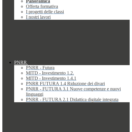
Panoramica
Offerta formativa
I progetti delle classi
I nostri lavori
PNRR
PNRR - Futura
MITD - Investimento 1.2.
MITD - Investimento 1.4.1
PNRR FUTURA 1.4 Riduzione dei divari
PNRR - FUTURA 3.1 Nuove competenze e nuovi
linguaggi
PNRR - FUTURA 2.1 Didattica digitale integrata