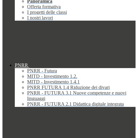
Panoramica
Offerta formativa
I progetti delle classi
I nostri lavori
PNRR
PNRR - Futura
MITD - Investimento 1.2.
MITD - Investimento 1.4.1
PNRR FUTURA 1.4 Riduzione dei divari
PNRR - FUTURA 3.1 Nuove competenze e nuovi
linguaggi
PNRR - FUTURA 2.1 Didattica digitale integrata