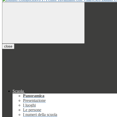
close
Scuola
Panoramica
Presentazione
I luoghi
Le persone
I numeri della scuola