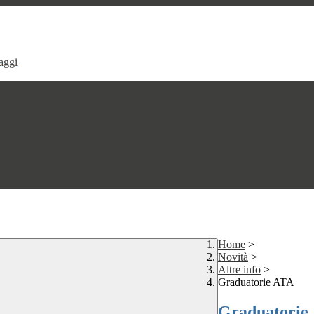
aggi
Home
>
Novità
>
Altre info
>
Graduatorie ATA
Graduatorie