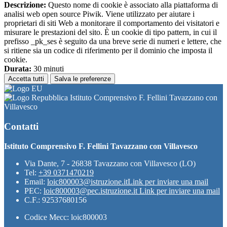
Descrizione:
Questo nome di cookie è associato alla piattaforma di
analisi web open source Piwik. Viene utilizzato per aiutare i
proprietari di siti Web a monitorare il comportamento dei visitatori e
misurare le prestazioni del sito. È un cookie di tipo pattern, in cui il
prefisso _pk_ses è seguito da una breve serie di numeri e lettere, che
si ritiene sia un codice di riferimento per il dominio che imposta il
cookie.
Durata:
30 minuti
Accetta tutti
Salva le preferenze
Istituto Comprensivo F. Fellini Tavazzano con
Villavesco
Contatti
Istituto Comprensivo F. Fellini Tavazzano con Villavesco
Via Dante, 7 - 26838 Tavazzano con Villavesco (LO)
Tel:
+39 0371470219
Email:
loic800003@istruzione.it
Link per inviare una mail
PEC:
loic800003@pec.istruzione.it
Link per inviare una mail
C.F.: 92537680156
Codice Mecc: loic800003