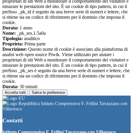
proprietari di siti Web a monitorare il comportamento dei visitatori e
misurare le prestazioni del sito. È un cookie di tipo pattern, in cui il
prefisso _pk_id è seguito da una breve serie di numeri e lettere, che
si ritiene sia un codice di riferimento per il dominio che imposta il
cookie.
Durata:
1 anno
Nome:
_pk_ses.1.5a0a
Tipologia:
analitico
Proprieta:
Prima parte
Descrizione:
Questo nome di cookie è associato alla piattaforma di
analisi web open source Piwik. Viene utilizzato per aiutare i
proprietari di siti Web a monitorare il comportamento dei visitatori e
misurare le prestazioni del sito. È un cookie di tipo pattern, in cui il
prefisso _pk_ses è seguito da una breve serie di numeri e lettere, che
si ritiene sia un codice di riferimento per il dominio che imposta il
cookie.
Durata:
30 minuti
Accetta tutti
Salva le preferenze
Istituto Comprensivo F. Fellini Tavazzano con
Villavesco
Contatti
Istituto Comprensivo F. Fellini Tavazzano con Villavesco