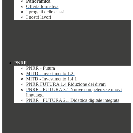
Panoramica
Offerta formativa
I progetti delle classi
I nostri lavori
PNRR
PNRR - Futura
MITD - Investimento 1.2.
MITD - Investimento 1.4.1
PNRR FUTURA 1.4 Riduzione dei divari
PNRR - FUTURA 3.1 Nuove competenze e nuovi
linguaggi
PNRR - FUTURA 2.1 Didattica digitale integrata