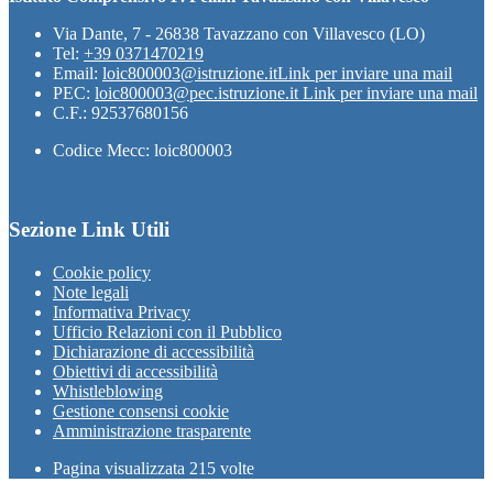
Via Dante, 7 - 26838 Tavazzano con Villavesco (LO)
Tel:
+39 0371470219
Email:
loic800003@istruzione.it
Link per inviare una mail
PEC:
loic800003@pec.istruzione.it
Link per inviare una mail
C.F.: 92537680156
Codice Mecc: loic800003
Sezione Link Utili
Cookie policy
Note legali
Informativa Privacy
Ufficio Relazioni con il Pubblico
Dichiarazione di accessibilità
Obiettivi di accessibilità
Whistleblowing
Gestione consensi cookie
Amministrazione trasparente
Pagina visualizzata
215
volte