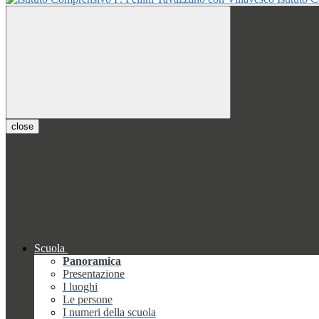
close
Scuola
Panoramica
Presentazione
I luoghi
Le persone
I numeri della scuola