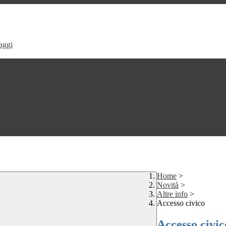
aggi
Home
>
Novità
>
Altre info
>
Accesso civico
Accesso civic