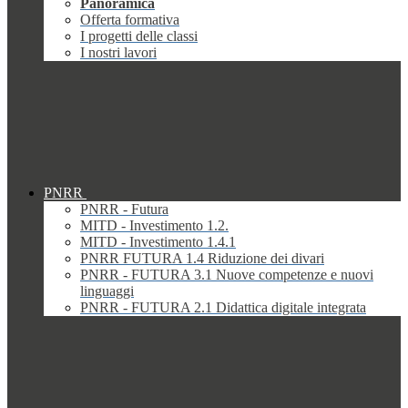
Panoramica
Offerta formativa
I progetti delle classi
I nostri lavori
PNRR
PNRR - Futura
MITD - Investimento 1.2.
MITD - Investimento 1.4.1
PNRR FUTURA 1.4 Riduzione dei divari
PNRR - FUTURA 3.1 Nuove competenze e nuovi
linguaggi
PNRR - FUTURA 2.1 Didattica digitale integrata