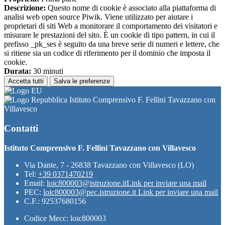
Descrizione:
Questo nome di cookie è associato alla piattaforma di
analisi web open source Piwik. Viene utilizzato per aiutare i
proprietari di siti Web a monitorare il comportamento dei visitatori e
misurare le prestazioni del sito. È un cookie di tipo pattern, in cui il
prefisso _pk_ses è seguito da una breve serie di numeri e lettere, che
si ritiene sia un codice di riferimento per il dominio che imposta il
cookie.
Durata:
30 minuti
Accetta tutti
Salva le preferenze
Istituto Comprensivo F. Fellini Tavazzano con
Villavesco
Contatti
Istituto Comprensivo F. Fellini Tavazzano con Villavesco
Via Dante, 7 - 26838 Tavazzano con Villavesco (LO)
Tel:
+39 0371470219
Email:
loic800003@istruzione.it
Link per inviare una mail
PEC:
loic800003@pec.istruzione.it
Link per inviare una mail
C.F.: 92537680156
Codice Mecc: loic800003