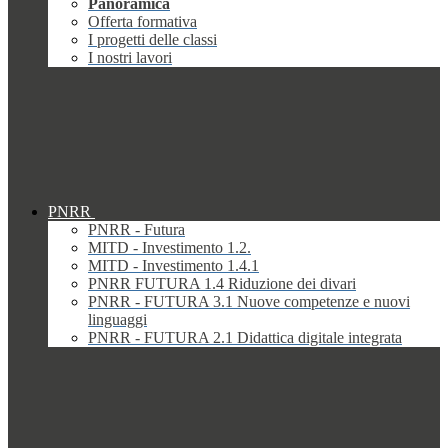
Panoramica
Offerta formativa
I progetti delle classi
I nostri lavori
PNRR
PNRR - Futura
MITD - Investimento 1.2.
MITD - Investimento 1.4.1
PNRR FUTURA 1.4 Riduzione dei divari
PNRR - FUTURA 3.1 Nuove competenze e nuovi
linguaggi
PNRR - FUTURA 2.1 Didattica digitale integrata