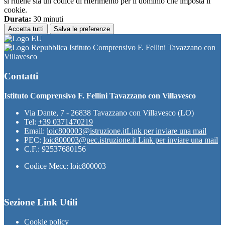
si ritiene sia un codice di riferimento per il dominio che imposta il
cookie.
Durata:
30 minuti
Accetta tutti
Salva le preferenze
Istituto Comprensivo F. Fellini Tavazzano con
Villavesco
Contatti
Istituto Comprensivo F. Fellini Tavazzano con Villavesco
Via Dante, 7 - 26838 Tavazzano con Villavesco (LO)
Tel:
+39 0371470219
Email:
loic800003@istruzione.it
Link per inviare una mail
PEC:
loic800003@pec.istruzione.it
Link per inviare una mail
C.F.: 92537680156
Codice Mecc: loic800003
Sezione Link Utili
Cookie policy