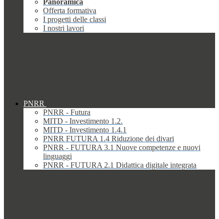
Panoramica
Offerta formativa
I progetti delle classi
I nostri lavori
PNRR
PNRR - Futura
MITD - Investimento 1.2.
MITD - Investimento 1.4.1
PNRR FUTURA 1.4 Riduzione dei divari
PNRR - FUTURA 3.1 Nuove competenze e nuovi
linguaggi
PNRR - FUTURA 2.1 Didattica digitale integrata