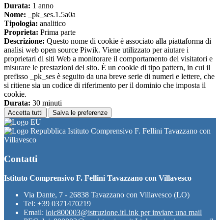
Durata:
1 anno
Nome:
_pk_ses.1.5a0a
Tipologia:
analitico
Proprieta:
Prima parte
Descrizione:
Questo nome di cookie è associato alla piattaforma di
analisi web open source Piwik. Viene utilizzato per aiutare i
proprietari di siti Web a monitorare il comportamento dei visitatori e
misurare le prestazioni del sito. È un cookie di tipo pattern, in cui il
prefisso _pk_ses è seguito da una breve serie di numeri e lettere, che
si ritiene sia un codice di riferimento per il dominio che imposta il
cookie.
Durata:
30 minuti
Accetta tutti
Salva le preferenze
Istituto Comprensivo F. Fellini Tavazzano con
Villavesco
Contatti
Istituto Comprensivo F. Fellini Tavazzano con Villavesco
Via Dante, 7 - 26838 Tavazzano con Villavesco (LO)
Tel:
+39 0371470219
Email:
loic800003@istruzione.it
Link per inviare una mail