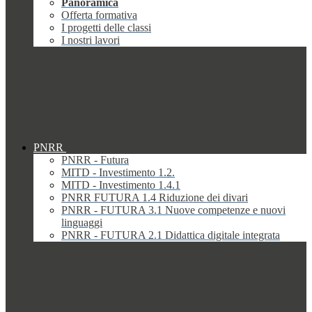
Panoramica
Offerta formativa
I progetti delle classi
I nostri lavori
PNRR
PNRR - Futura
MITD - Investimento 1.2.
MITD - Investimento 1.4.1
PNRR FUTURA 1.4 Riduzione dei divari
PNRR - FUTURA 3.1 Nuove competenze e nuovi
linguaggi
PNRR - FUTURA 2.1 Didattica digitale integrata