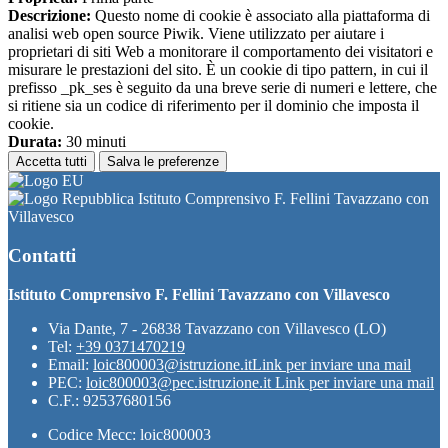
Descrizione:
Questo nome di cookie è associato alla piattaforma di
analisi web open source Piwik. Viene utilizzato per aiutare i
proprietari di siti Web a monitorare il comportamento dei visitatori e
misurare le prestazioni del sito. È un cookie di tipo pattern, in cui il
prefisso _pk_ses è seguito da una breve serie di numeri e lettere, che
si ritiene sia un codice di riferimento per il dominio che imposta il
cookie.
Durata:
30 minuti
Accetta tutti
Salva le preferenze
Istituto Comprensivo F. Fellini Tavazzano con
Villavesco
Contatti
Istituto Comprensivo F. Fellini Tavazzano con Villavesco
Via Dante, 7 - 26838 Tavazzano con Villavesco (LO)
Tel:
+39 0371470219
Email:
loic800003@istruzione.it
Link per inviare una mail
PEC:
loic800003@pec.istruzione.it
Link per inviare una mail
C.F.: 92537680156
Codice Mecc: loic800003