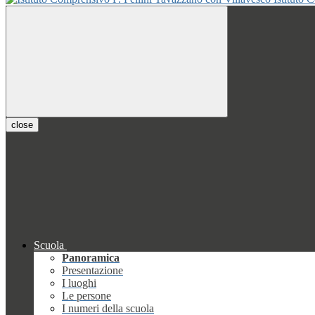
close
Scuola
Panoramica
Presentazione
I luoghi
Le persone
I numeri della scuola