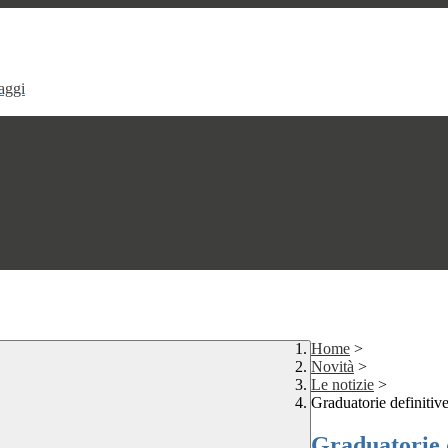
aggi
Home
>
Novità
>
Le notizie
>
Graduatorie definiti
Graduatorie 