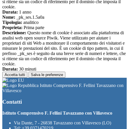
si ritiene sia un codice di riferimento per il dominio che imposta il
cookie.
Durata:
1 anno
Nome:
_pk_ses.1.5a0a
Tipologia:
analitico
Proprieta:
Prima parte
Descrizione:
Questo nome di cookie è associato alla piattaforma di
analisi web open source Piwik. Viene utilizzato per aiutare i
proprietari di siti Web a monitorare il comportamento dei visitatori e
misurare le prestazioni del sito. È un cookie di tipo pattern, in cui il
prefisso _pk_ses è seguito da una breve serie di numeri e lettere, che
si ritiene sia un codice di riferimento per il dominio che imposta il
cookie.
Durata:
30 minuti
Accetta tutti
Salva le preferenze
Istituto Comprensivo F. Fellini Tavazzano con
Villavesco
Contatti
Istituto Comprensivo F. Fellini Tavazzano con Villavesco
Via Dante, 7 - 26838 Tavazzano con Villavesco (LO)
Tel:
+39 0371470219