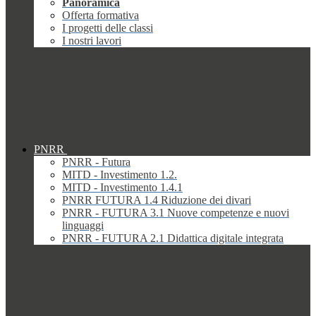
Panoramica
Offerta formativa
I progetti delle classi
I nostri lavori
PNRR
PNRR - Futura
MITD - Investimento 1.2.
MITD - Investimento 1.4.1
PNRR FUTURA 1.4 Riduzione dei divari
PNRR - FUTURA 3.1 Nuove competenze e nuovi
linguaggi
PNRR - FUTURA 2.1 Didattica digitale integrata