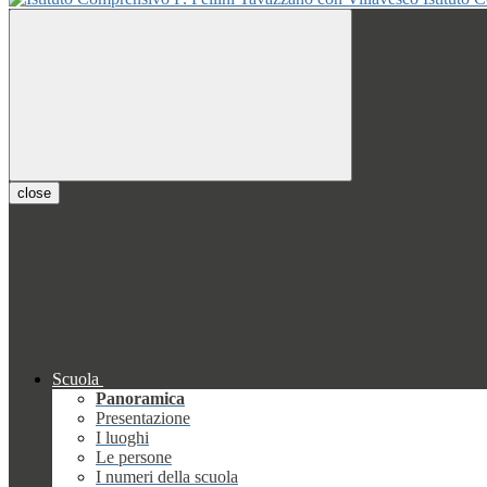
close
Scuola
Panoramica
Presentazione
I luoghi
Le persone
I numeri della scuola