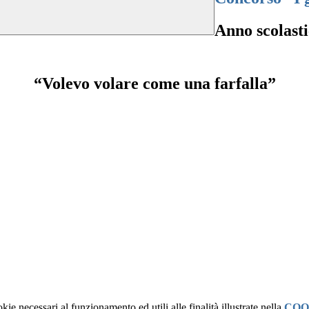
Anno scolast
“Volevo volare come una farfalla”
kie necessari al funzionamento ed utili alle finalità illustrate nella
COO