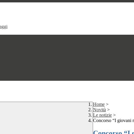
aggi
Home
>
Novità
>
Le notizie
>
Concorso “I giovani 
Concorso “I 