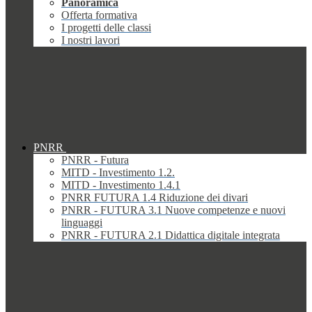
Panoramica
Offerta formativa
I progetti delle classi
I nostri lavori
PNRR
PNRR - Futura
MITD - Investimento 1.2.
MITD - Investimento 1.4.1
PNRR FUTURA 1.4 Riduzione dei divari
PNRR - FUTURA 3.1 Nuove competenze e nuovi
linguaggi
PNRR - FUTURA 2.1 Didattica digitale integrata