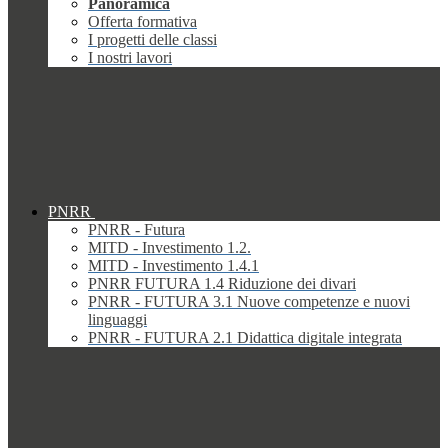
Panoramica
Offerta formativa
I progetti delle classi
I nostri lavori
PNRR
PNRR - Futura
MITD - Investimento 1.2.
MITD - Investimento 1.4.1
PNRR FUTURA 1.4 Riduzione dei divari
PNRR - FUTURA 3.1 Nuove competenze e nuovi
linguaggi
PNRR - FUTURA 2.1 Didattica digitale integrata