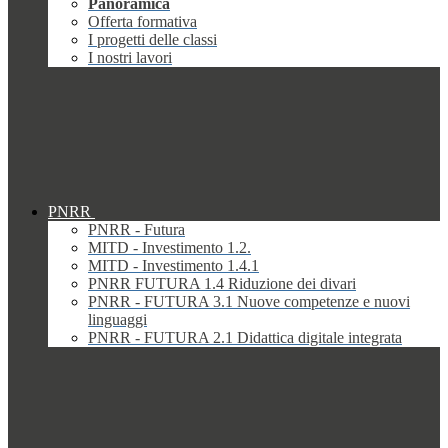
Panoramica
Offerta formativa
I progetti delle classi
I nostri lavori
PNRR
PNRR - Futura
MITD - Investimento 1.2.
MITD - Investimento 1.4.1
PNRR FUTURA 1.4 Riduzione dei divari
PNRR - FUTURA 3.1 Nuove competenze e nuovi
linguaggi
PNRR - FUTURA 2.1 Didattica digitale integrata