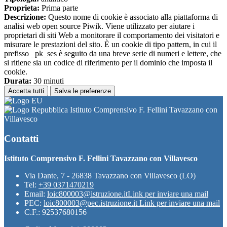
Proprieta:
Prima parte
Descrizione:
Questo nome di cookie è associato alla piattaforma di
analisi web open source Piwik. Viene utilizzato per aiutare i
proprietari di siti Web a monitorare il comportamento dei visitatori e
misurare le prestazioni del sito. È un cookie di tipo pattern, in cui il
prefisso _pk_ses è seguito da una breve serie di numeri e lettere, che
si ritiene sia un codice di riferimento per il dominio che imposta il
cookie.
Durata:
30 minuti
Accetta tutti
Salva le preferenze
Istituto Comprensivo F. Fellini Tavazzano con
Villavesco
Contatti
Istituto Comprensivo F. Fellini Tavazzano con Villavesco
Via Dante, 7 - 26838 Tavazzano con Villavesco (LO)
Tel:
+39 0371470219
Email:
loic800003@istruzione.it
Link per inviare una mail
PEC:
loic800003@pec.istruzione.it
Link per inviare una mail
C.F.: 92537680156