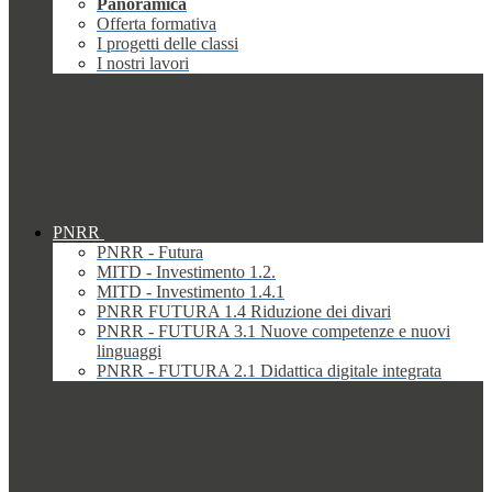
Panoramica
Offerta formativa
I progetti delle classi
I nostri lavori
PNRR
PNRR - Futura
MITD - Investimento 1.2.
MITD - Investimento 1.4.1
PNRR FUTURA 1.4 Riduzione dei divari
PNRR - FUTURA 3.1 Nuove competenze e nuovi
linguaggi
PNRR - FUTURA 2.1 Didattica digitale integrata