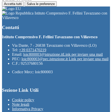
Accetta tutti
Salva le preferenze
Istituto Comprensivo F. Fellini Tavazzano con
Villavesco
Contatti
Istituto Comprensivo F. Fellini Tavazzano con Villavesco
Via Dante, 7 - 26838 Tavazzano con Villavesco (LO)
Tel:
+39 0371470219
Email:
loic800003@istruzione.it
Link per inviare una mail
PEC:
loic800003@pec.istruzione.it
Link per inviare una mail
C.F.: 92537680156
Codice Mecc: loic800003
Sezione Link Utili
Cookie policy
Note legali
Informativa Privacy