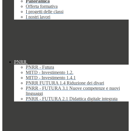
Panoramica
Offerta formativa
I progetti delle classi
I nostri lavori
PNRR
PNRR - Futura
MITD - Investimento 1.2.
MITD - Investimento 1.4.1
PNRR FUTURA 1.4 Riduzione dei divari
PNRR - FUTURA 3.1 Nuove competenze e nuovi
linguaggi
PNRR - FUTURA 2.1 Didattica digitale integrata