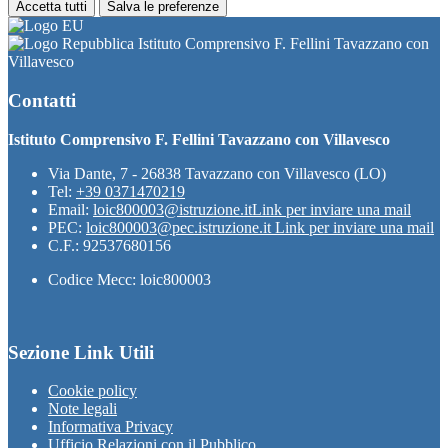
Accetta tutti
Salva le preferenze
Istituto Comprensivo F. Fellini Tavazzano con
Villavesco
Contatti
Istituto Comprensivo F. Fellini Tavazzano con Villavesco
Via Dante, 7 - 26838 Tavazzano con Villavesco (LO)
Tel:
+39 0371470219
Email:
loic800003@istruzione.it
Link per inviare una mail
PEC:
loic800003@pec.istruzione.it
Link per inviare una mail
C.F.: 92537680156
Codice Mecc: loic800003
Sezione Link Utili
Cookie policy
Note legali
Informativa Privacy
Ufficio Relazioni con il Pubblico