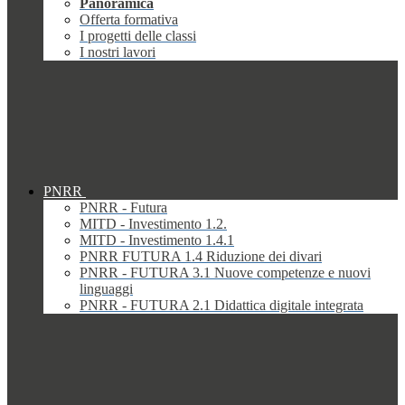
Panoramica
Offerta formativa
I progetti delle classi
I nostri lavori
PNRR
PNRR - Futura
MITD - Investimento 1.2.
MITD - Investimento 1.4.1
PNRR FUTURA 1.4 Riduzione dei divari
PNRR - FUTURA 3.1 Nuove competenze e nuovi
linguaggi
PNRR - FUTURA 2.1 Didattica digitale integrata