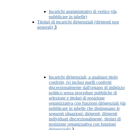
Incarichi amministrativi di vertice (da
pubblicare in tabelle)
Titolari di incarichi dirigenziali (dirigenti non
generali)
3
Incarichi dirigenziali, a qualsiasi titolo
conferiti, ivi inclusi quelli conferiti
discrezionalmente dall'organo di indirizzo
politico senza procedure pubbliche di
selezione e titolari di posizione
organizzativa con funzioni dirigenziali (da
pubblicare in tabelle che distinguano le
seguenti situazioni: dirigenti, dirigenti
individuati discrezionalmente, titolari di
posizione organizzativa con funzioni
dirigenziali)
3