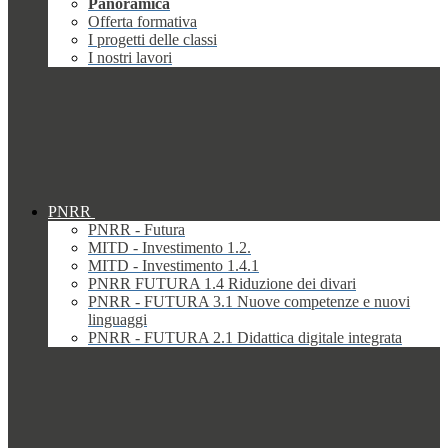
Panoramica
Offerta formativa
I progetti delle classi
I nostri lavori
PNRR
PNRR - Futura
MITD - Investimento 1.2.
MITD - Investimento 1.4.1
PNRR FUTURA 1.4 Riduzione dei divari
PNRR - FUTURA 3.1 Nuove competenze e nuovi
linguaggi
PNRR - FUTURA 2.1 Didattica digitale integrata