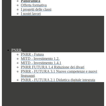
Panoramica
Offerta formativa
I progetti delle classi
I nostri lavori
PNRR
PNRR - Futura
MITD - Investimento 1.2.
MITD - Investimento 1.4.1
PNRR FUTURA 1.4 Riduzione dei divari
PNRR - FUTURA 3.1 Nuove competenze e nuovi
linguaggi
PNRR - FUTURA 2.1 Didattica digitale integrata