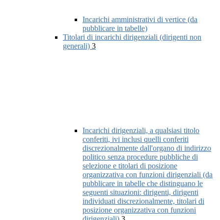
Incarichi amministrativi di vertice (da
pubblicare in tabelle)
Titolari di incarichi dirigenziali (dirigenti non
generali)
3
Incarichi dirigenziali, a qualsiasi titolo
conferiti, ivi inclusi quelli conferiti
discrezionalmente dall'organo di indirizzo
politico senza procedure pubbliche di
selezione e titolari di posizione
organizzativa con funzioni dirigenziali (da
pubblicare in tabelle che distinguano le
seguenti situazioni: dirigenti, dirigenti
individuati discrezionalmente, titolari di
posizione organizzativa con funzioni
dirigenziali)
3