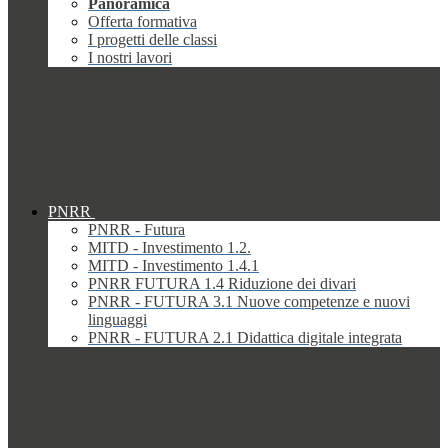
Panoramica
Offerta formativa
I progetti delle classi
I nostri lavori
PNRR
PNRR - Futura
MITD - Investimento 1.2.
MITD - Investimento 1.4.1
PNRR FUTURA 1.4 Riduzione dei divari
PNRR - FUTURA 3.1 Nuove competenze e nuovi
linguaggi
PNRR - FUTURA 2.1 Didattica digitale integrata