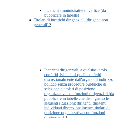
Incarichi amministrativi di vertice (da
pubblicare in tabelle)
Titolari di incarichi dirigenziali (dirigenti non
generali)
3
Incarichi dirigenziali, a qualsiasi titolo
conferiti, ivi inclusi quelli conferiti
discrezionalmente dall'organo di indirizzo
politico senza procedure pubbliche di
selezione e titolari di posizione
organizzativa con funzioni dirigenziali (da
pubblicare in tabelle che distinguano le
seguenti situazioni: dirigenti, dirigenti
individuati discrezionalmente, titolari di
posizione organizzativa con funzioni
dirigenziali)
3