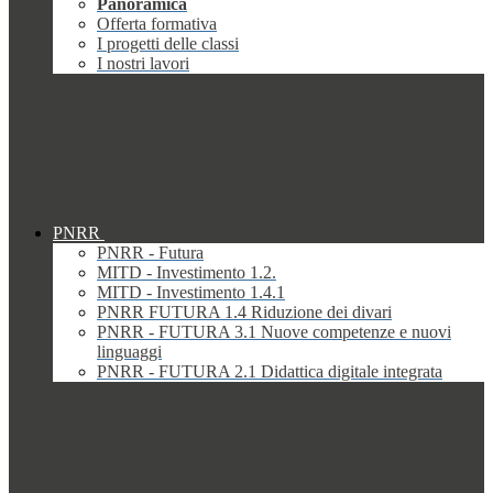
Panoramica
Offerta formativa
I progetti delle classi
I nostri lavori
PNRR
PNRR - Futura
MITD - Investimento 1.2.
MITD - Investimento 1.4.1
PNRR FUTURA 1.4 Riduzione dei divari
PNRR - FUTURA 3.1 Nuove competenze e nuovi
linguaggi
PNRR - FUTURA 2.1 Didattica digitale integrata