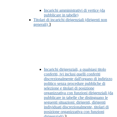
Incarichi amministrativi di vertice (da
pubblicare in tabelle)
Titolari di incarichi dirigenziali (dirigenti non
generali)
3
Incarichi dirigenziali, a qualsiasi titolo
conferiti, ivi inclusi quelli conferiti
discrezionalmente dall'organo di indirizzo
politico senza procedure pubbliche di
selezione e titolari di posizione
organizzativa con funzioni dirigenziali (da
pubblicare in tabelle che distinguano le
seguenti situazioni: dirigenti, dirigenti
individuati discrezionalmente, titolari di
posizione organizzativa con funzioni
dirigenziali)
3