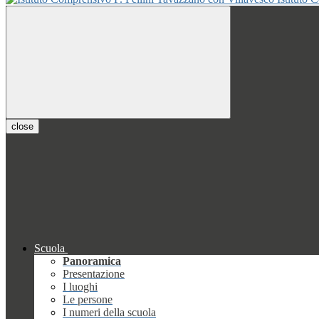
close
Scuola
Panoramica
Presentazione
I luoghi
Le persone
I numeri della scuola