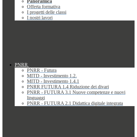
Panoramica
Offerta formativa
I progetti delle classi
I nostri lavori
PNRR
PNRR - Futura
MITD - Investimento 1.2.
MITD - Investimento 1.4.1
PNRR FUTURA 1.4 Riduzione dei divari
PNRR - FUTURA 3.1 Nuove competenze e nuovi
linguaggi
PNRR - FUTURA 2.1 Didattica digitale integrata