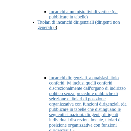
Incarichi amministrativi di vertice (da
pubblicare in tabelle)
Titolari di incarichi dirigenziali (dirigenti non
generali)
3
Incarichi dirigenziali, a qualsiasi titolo
conferiti, ivi inclusi quelli conferiti
discrezionalmente dall'organo di indirizzo
politico senza procedure pubbliche di
selezione e titolari di posizione
organizzativa con funzioni dirigenziali (da
pubblicare in tabelle che distinguano le
seguenti situazioni: dirigenti, dirigenti
individuati discrezionalmente, titolari di
posizione organizzativa con funzioni
dirigenziali)
3