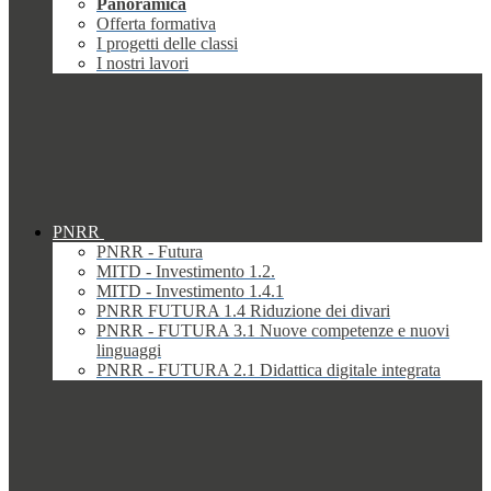
Panoramica
Offerta formativa
I progetti delle classi
I nostri lavori
PNRR
PNRR - Futura
MITD - Investimento 1.2.
MITD - Investimento 1.4.1
PNRR FUTURA 1.4 Riduzione dei divari
PNRR - FUTURA 3.1 Nuove competenze e nuovi
linguaggi
PNRR - FUTURA 2.1 Didattica digitale integrata