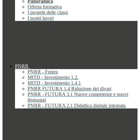
Panoramica
Offerta formativa
I progetti delle classi
I nostri lavori
PNRR
PNRR - Futura
MITD - Investimento 1.2.
MITD - Investimento 1.4.1
PNRR FUTURA 1.4 Riduzione dei divari
PNRR - FUTURA 3.1 Nuove competenze e nuovi
linguaggi
PNRR - FUTURA 2.1 Didattica digitale integrata