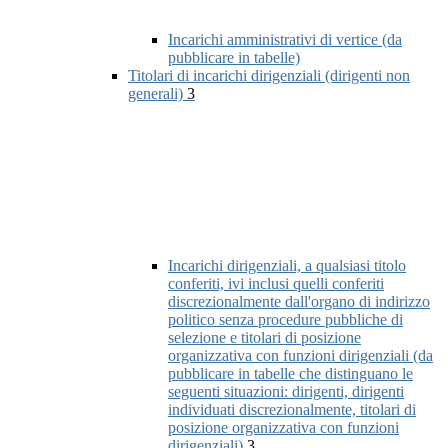
Incarichi amministrativi di vertice (da
pubblicare in tabelle)
Titolari di incarichi dirigenziali (dirigenti non
generali)
3
Incarichi dirigenziali, a qualsiasi titolo
conferiti, ivi inclusi quelli conferiti
discrezionalmente dall'organo di indirizzo
politico senza procedure pubbliche di
selezione e titolari di posizione
organizzativa con funzioni dirigenziali (da
pubblicare in tabelle che distinguano le
seguenti situazioni: dirigenti, dirigenti
individuati discrezionalmente, titolari di
posizione organizzativa con funzioni
dirigenziali)
3