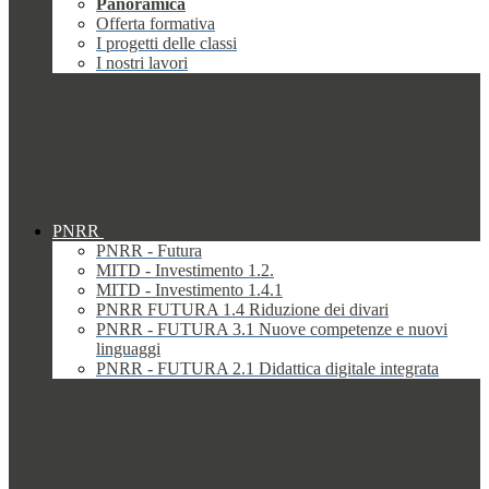
Panoramica
Offerta formativa
I progetti delle classi
I nostri lavori
PNRR
PNRR - Futura
MITD - Investimento 1.2.
MITD - Investimento 1.4.1
PNRR FUTURA 1.4 Riduzione dei divari
PNRR - FUTURA 3.1 Nuove competenze e nuovi
linguaggi
PNRR - FUTURA 2.1 Didattica digitale integrata