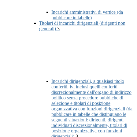
Incarichi amministrativi di vertice (da
pubblicare in tabelle)
Titolari di incarichi dirigenziali (dirigenti non
generali)
3
Incarichi dirigenziali, a qualsiasi titolo
conferiti, ivi inclusi quelli conferiti
discrezionalmente dall'organo di indirizzo
politico senza procedure pubbliche di
selezione e titolari di posizione
organizzativa con funzioni dirigenziali (da
pubblicare in tabelle che distinguano le
seguenti situazioni: dirigenti, dirigenti
individuati discrezionalmente, titolari di
posizione organizzativa con funzioni
dirigenziali)
3