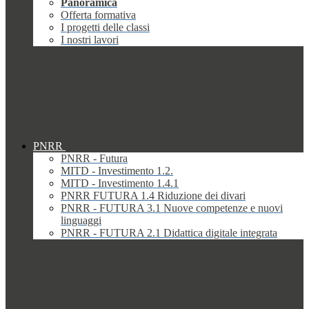
Panoramica
Offerta formativa
I progetti delle classi
I nostri lavori
PNRR
PNRR - Futura
MITD - Investimento 1.2.
MITD - Investimento 1.4.1
PNRR FUTURA 1.4 Riduzione dei divari
PNRR - FUTURA 3.1 Nuove competenze e nuovi
linguaggi
PNRR - FUTURA 2.1 Didattica digitale integrata