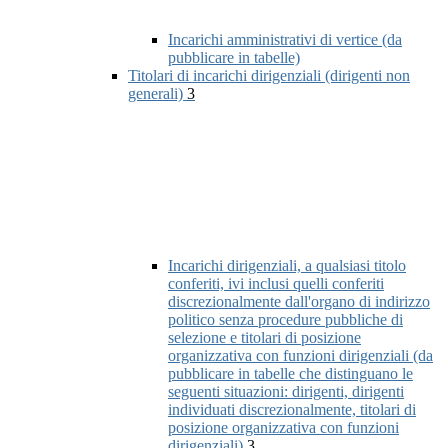
Incarichi amministrativi di vertice (da
pubblicare in tabelle)
Titolari di incarichi dirigenziali (dirigenti non
generali)
3
Incarichi dirigenziali, a qualsiasi titolo
conferiti, ivi inclusi quelli conferiti
discrezionalmente dall'organo di indirizzo
politico senza procedure pubbliche di
selezione e titolari di posizione
organizzativa con funzioni dirigenziali (da
pubblicare in tabelle che distinguano le
seguenti situazioni: dirigenti, dirigenti
individuati discrezionalmente, titolari di
posizione organizzativa con funzioni
dirigenziali)
3