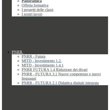
Panoramica
Offerta formativa
I progetti delle classi
I nostri lavori
PNRR
PNRR - Futura
MITD - Investimento 1.2.
MITD - Investimento 1.4.1
PNRR FUTURA 1.4 Riduzione dei divari
PNRR - FUTURA 3.1 Nuove competenze e nuovi
linguaggi
PNRR - FUTURA 2.1 Didattica digitale integrata