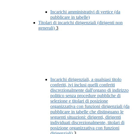
Incarichi amministrativi di vertice (da
pubblicare in tabelle)
Titolari di incarichi dirigenziali (dirigenti non
generali)
3
Incarichi dirigenziali, a qualsiasi titolo
conferiti, ivi inclusi quelli conferiti
discrezionalmente dall'organo di indirizzo
politico senza procedure pubbliche di
selezione e titolari di posizione
organizzativa con funzioni dirigenziali (da
pubblicare in tabelle che distinguano le
seguenti situazioni: dirigenti, dirigenti
individuati discrezionalmente, titolari di
posizione organizzativa con funzioni
dirigenziali)
3