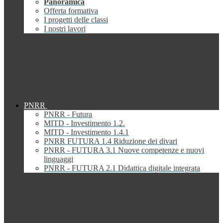
Panoramica
Offerta formativa
I progetti delle classi
I nostri lavori
PNRR
PNRR - Futura
MITD - Investimento 1.2.
MITD - Investimento 1.4.1
PNRR FUTURA 1.4 Riduzione dei divari
PNRR - FUTURA 3.1 Nuove competenze e nuovi
linguaggi
PNRR - FUTURA 2.1 Didattica digitale integrata