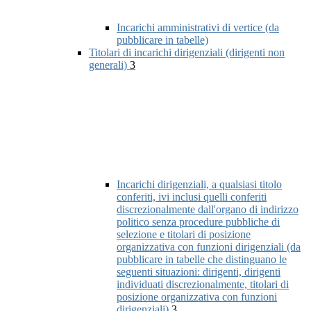
Incarichi amministrativi di vertice (da
pubblicare in tabelle)
Titolari di incarichi dirigenziali (dirigenti non
generali)
3
Incarichi dirigenziali, a qualsiasi titolo
conferiti, ivi inclusi quelli conferiti
discrezionalmente dall'organo di indirizzo
politico senza procedure pubbliche di
selezione e titolari di posizione
organizzativa con funzioni dirigenziali (da
pubblicare in tabelle che distinguano le
seguenti situazioni: dirigenti, dirigenti
individuati discrezionalmente, titolari di
posizione organizzativa con funzioni
dirigenziali)
3